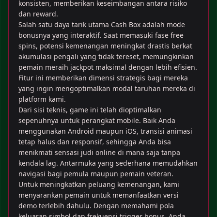
konsisten, memberikan keseimbangan antara risiko
dan reward.
Salah satu daya tarik utama Cash Box adalah mode
bonusnya yang interaktif. Saat memasuki fase free
spins, potensi kemenangan meningkat drastis berkat
akumulasi pengali yang tidak tereset, memungkinkan
pemain meraih jackpot maksimal dengan lebih efisien.
Fitur ini memberikan dimensi strategis bagi mereka
yang ingin mengoptimalkan modal taruhan mereka di
platform kami.
Dari sisi teknis, game ini telah dioptimalkan
sepenuhnya untuk perangkat mobile. Baik Anda
menggunakan Android maupun iOS, transisi animasi
tetap halus dan responsif, sehingga Anda bisa
menikmati sensasi judi online di mana saja tanpa
kendala lag. Antarmuka yang sederhana memudahkan
navigasi bagi pemula maupun pemain veteran.
Untuk meningkatkan peluang kemenangan, kami
menyarankan pemain untuk memanfaatkan versi
demo terlebih dahulu. Dengan memahami pola
keluaran simbol dan frekuensi trigger bonus, Anda