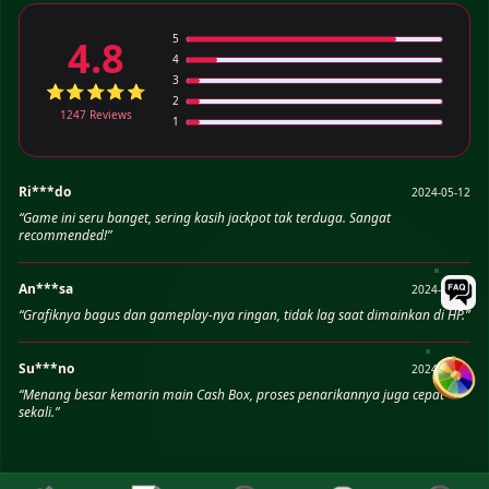
5
4.8
4
3
⭐⭐⭐⭐⭐
2
1247 Reviews
1
Ri***do
2024-05-12
“Game ini seru banget, sering kasih jackpot tak terduga. Sangat
recommended!”
An***sa
2024-05-10
“Grafiknya bagus dan gameplay-nya ringan, tidak lag saat dimainkan di HP.”
Su***no
2024-05-08
“Menang besar kemarin main Cash Box, proses penarikannya juga cepat
sekali.”