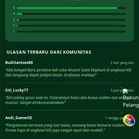
5
4
3
2
1
ULASAN TERBARU DARI KOMUNITAS
BudiSantoso88
2 hari yang lalu
“Gila banget! Baru pertama kali coba Ancient Giant Elephant di angkasa168
dan langsung dapat jackpot besar. Grafisnya mantap!”
Siti_Lucky77
5 jam yang lalu
“Slot paling gacor saat ini. Putarannya halus dan bonus scatter-nya sering
muncul. Sangat direkomendasikan!”
Andi_GamerID
1 minggu yang lalu
“Pengalaman bermain yang luar biasa, menang besar kemarin malam.
Proses login di angkasa168 juga sangat cepat dan mudah.”