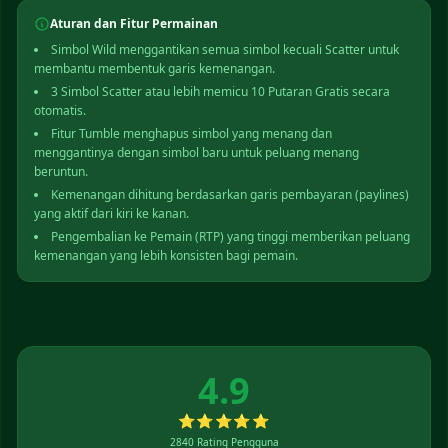
Aturan dan Fitur Permainan
Simbol Wild menggantikan semua simbol kecuali Scatter untuk
membantu membentuk garis kemenangan.
3 Simbol Scatter atau lebih memicu 10 Putaran Gratis secara
otomatis.
Fitur Tumble menghapus simbol yang menang dan
menggantinya dengan simbol baru untuk peluang menang
beruntun.
Kemenangan dihitung berdasarkan garis pembayaran (paylines)
yang aktif dari kiri ke kanan.
Pengembalian ke Pemain (RTP) yang tinggi memberikan peluang
kemenangan yang lebih konsisten bagi pemain.
4.9
⭐⭐⭐⭐⭐
2840 Rating Pengguna