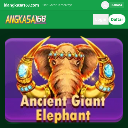
idangkasa168.com
Slot Gacor Terpercaya
Bahasa
Login
Daftar