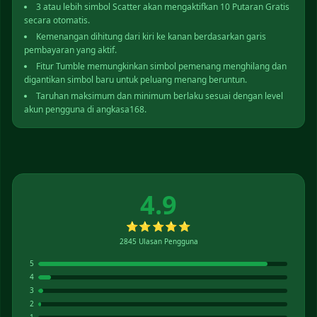
3 atau lebih simbol Scatter akan mengaktifkan 10 Putaran Gratis
secara otomatis.
Kemenangan dihitung dari kiri ke kanan berdasarkan garis
pembayaran yang aktif.
Fitur Tumble memungkinkan simbol pemenang menghilang dan
digantikan simbol baru untuk peluang menang beruntun.
Taruhan maksimum dan minimum berlaku sesuai dengan level
akun pengguna di angkasa168.
4.9
⭐⭐⭐⭐⭐
2845 Ulasan Pengguna
5
4
3
2