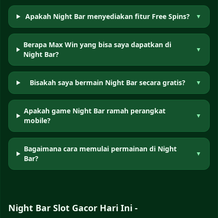
Apakah Night Bar menyediakan fitur Free Spins?
▼
Berapa Max Win yang bisa saya dapatkan di
▼
Night Bar?
Bisakah saya bermain Night Bar secara gratis?
▼
Apakah game Night Bar ramah perangkat
▼
mobile?
Bagaimana cara memulai permainan di Night
▼
Bar?
Night Bar Slot Gacor Hari Ini -